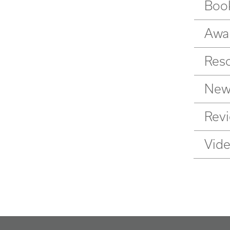
Boo
Awa
Res
New
Rev
Vid