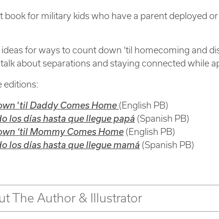
t book for military kids who have a parent deployed or
 ideas for ways to count down ’til homecoming and di
 talk about separations and staying connected while ap
e editions:
’
own
til Daddy Comes Home
(English PB)
o los días hasta que llegue papá
(Spanish PB)
own ‘til Mommy Comes Home
(English PB)
o los días hasta que llegue mamá
(Spanish PB)
t The Author & Illustrator