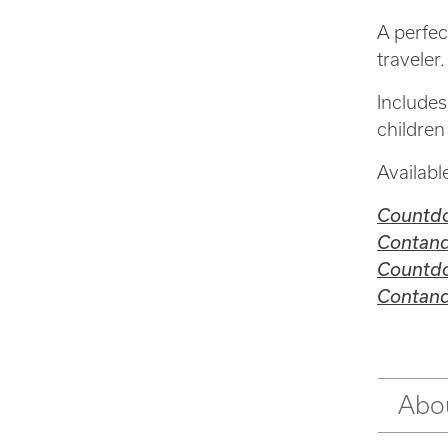
A perfec
traveler.
Includes
children
Availabl
Countd
Contand
Countd
Contand
Abou