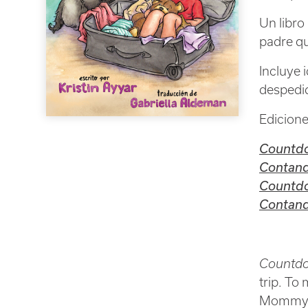
Un libro
padre qu
Incluye 
despedi
Edicione
Countdo
Contand
Countd
Contand
Countd
trip. To
Mommy 