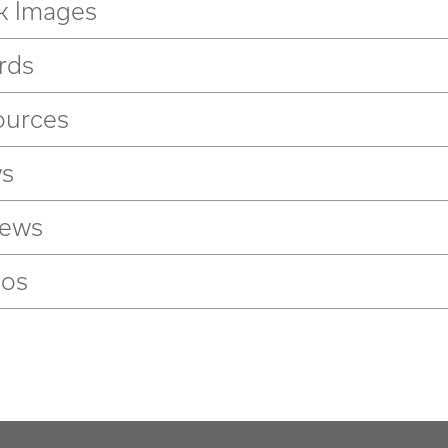
k Images
rds
ources
s
iews
eos