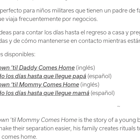
 perfecto para niños militares que tienen un padre de 
e viaja frecuentemente por negocios.
ideas para contar los días hasta el regreso a casa y pr
das y de cómo mantenerse en contacto mientras está
s disponibles:
wn ’til Daddy Comes Home
(inglés)
o los días hasta que llegue papá
(español)
own ‘til Mommy Comes Home
(inglés)
o los días hasta que llegue mamá
(español)
~
own
’
til Mommy Comes Home
is the story of a youn
 make their separation easier, his family creates ritual
comes home.