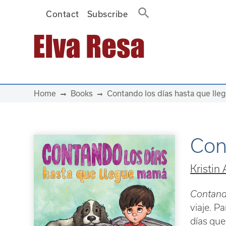
Contact
Subscribe
Main Navigation
Home
Books
Contando los días hasta que ll
Con
Kristin
Contand
viaje. P
días que